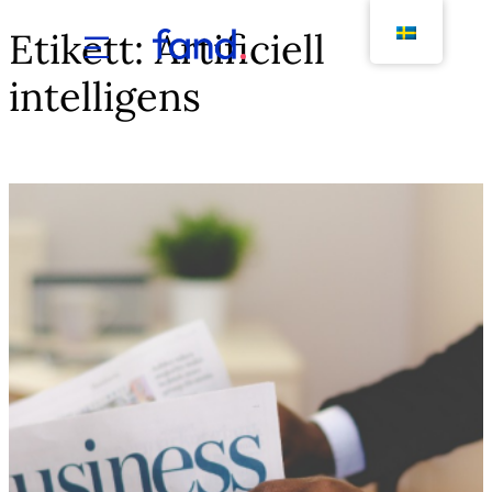
Etikett:
Artificiell
Hoppa
till
intelligens
innehåll