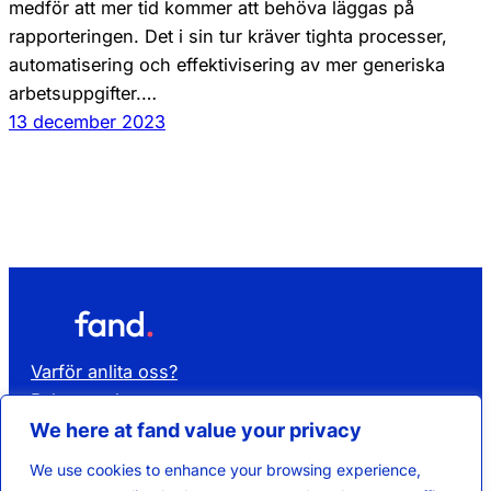
medför att mer tid kommer att behöva läggas på
rapporteringen. Det i sin tur kräver tighta processer,
automatisering och effektivisering av mer generiska
arbetsuppgifter.…
13 december 2023
Varför anlita oss?
Rekrytera kompetens
Hyr kompetens
We here at fand value your privacy
Affärsområden
We use cookies to enhance your browsing experience,
Lediga jobb