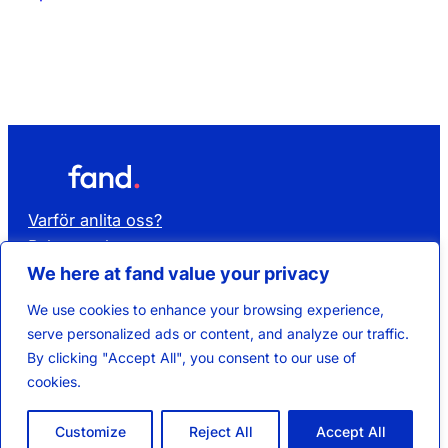
Varför anlita oss?
Rekrytera kompetens
Hyr kompetens
We here at fand value your privacy
Affärsområden
We use cookies to enhance your browsing experience,
Lediga jobb
serve personalized ads or content, and analyze our traffic.
Kontakta oss
By clicking "Accept All", you consent to our use of
Om Fand
cookies.
Customize
Reject All
Accept All