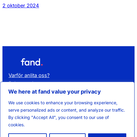
2 oktober 2024
Varför anlita oss?
Rekrytera kompetens
Hyr kompetens
We here at fand value your privacy
Affärsområden
We use cookies to enhance your browsing experience,
Lediga jobb
serve personalized ads or content, and analyze our traffic.
Kontakta oss
By clicking "Accept All", you consent to our use of
Om Fand
cookies.