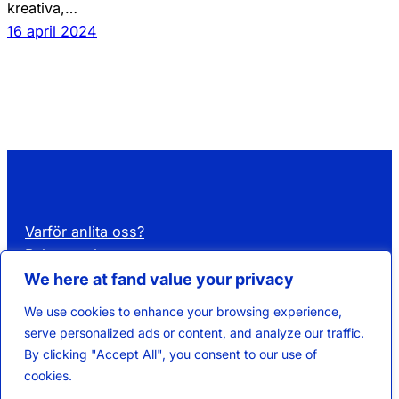
kreativa,…
16 april 2024
Varför anlita oss?
Rekrytera kompetens
Hyr kompetens
We here at fand value your privacy
Affärsområden
We use cookies to enhance your browsing experience,
Lediga jobb
serve personalized ads or content, and analyze our traffic.
Kontakta oss
By clicking "Accept All", you consent to our use of
Om Fand
cookies.