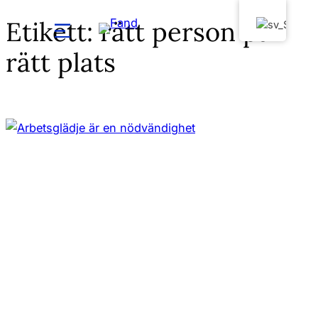
Etikett:
rätt person på
Hoppa
till
rätt plats
innehåll